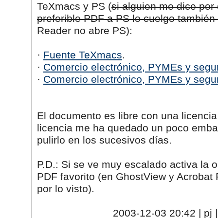
TeXmacs y PS (
si alguien me dice por 
preferible PDF a PS lo cuelgo tambié
Reader no abre PS):
·
Fuente TeXmacs
.
·
Comercio electrónico, PYMEs y segu
·
Comercio electrónico, PYMEs y segu
El documento es libre con una licencia
licencia me ha quedado un poco embar
pulirlo en los sucesivos días.
P.D.: Si se ve muy escalado activa la op
PDF favorito (en GhostView y Acrobat 
por lo visto).
2003-12-03 20:42 | pj 