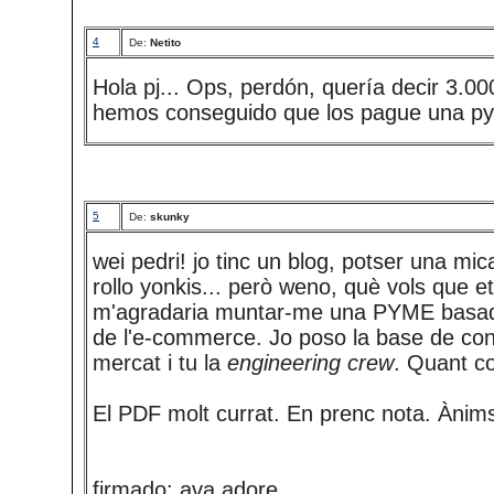
4
De:
Netito
Hola pj... Ops, perdón, quería decir 3.00
hemos conseguido que los pague una pym
5
De:
skunky
wei pedri! jo tinc un blog, potser una mica 
rollo yonkis... però weno, què vols que et
m'agradaria muntar-me una PYME basad
de l'e-commerce. Jo poso la base de co
mercat i tu la
engineering crew
. Quant c
El PDF molt currat. En prenc nota. Ànims,
firmado: ava adore