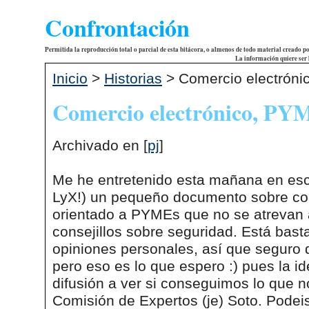
Confrontación
Permitida la reproducción total o parcial de esta bitácora, o almenos de todo material creado p
La información quiere ser 
Inicio
>
Historias
> Comercio electróni
Comercio electrónico, PYM
Archivado en [
pj
]
Me he entretenido esta mañana en esc
LyX!) un pequeño documento sobre com
orientado a PYMEs que no se atrevan 
consejillos sobre seguridad. Está bas
opiniones personales, así que seguro qu
pero eso es lo que espero :) pues la id
difusión a ver si conseguimos lo que 
Comisión de Expertos (je) Soto. Podei