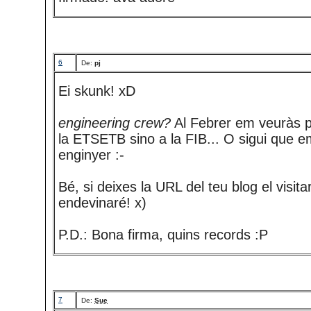
6
De:
pj
Ei skunk! xD
engineering crew?
Al Febrer em veuràs 
la ETSETB sino a la FIB... O sigui que 
enginyer :-
Bé, si deixes la URL del teu blog el visit
endevinaré! x)
P.D.: Bona firma, quins records :P
7
De:
Sue