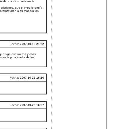
evidencia de su existencia.
 cristianos, que el imperio podía
interpretaron a su manera las
Fecha:
2007-10-13 21:22
que siga esa mierda y esas
o en la puta madre de las
Fecha:
2007-10-25 16:36
Fecha:
2007-10-25 16:37