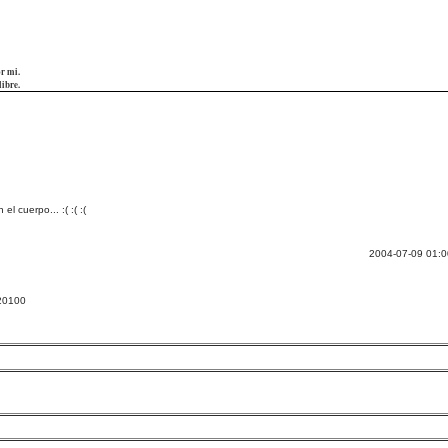
or mi.
libre.
 cuerpo... :( :( :(
2004-07-09 01:00
/20100