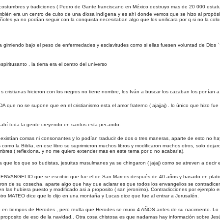
 sus costumbres y tradiciones ( Pedro de Gante franciscano en México destruyo mas de 20 000 esta
mbién era un centro de culto de una diosa indígena y es ahí donde vemos que se hizo al propósit
oles ya no podían seguir con la conquista necesitaban algo que los unificara por q si no la colon
ía gimiendo bajo el peso de enfermedades y esclavitudes como si ellas fuesen voluntad de Dios
iritusanto , la tierra era el centro del universo
es s cristianas hicieron con los negros no tiene nombre, los Iván a buscar los cazaban los ponían 
ADA que no se supone que en el cristianismo esta el amor fraterno ( ajajjaj) . lo único que hizo f
o, ahí toda la gente creyendo en santos esta pecando.
 existían comas ni consonantes y lo podían traducir de dos o tres maneras, aparte de esto no hay
como la Biblia, en ese libro se suprimieron muchos libros y modificaron muchos otros, solo dejar
ombres ( reflexiona, y no me quiero extender mas en este tema por q no acabaría).
sea que los que so budistas, jesuitas musulmanes ya se chingaron ( jajaj) como se atreven a deci
R ENVANGELIO que se escribio que fue el de San Marcos después de 40 años y basado en plati
aron de su cosecha, aparte algo que hay que aclarar es que todos los envangelios se contradice
en las hubiera puesto y modificado asi a proposito ( san jeronimo). Contradicciones por ejemplo 
stro MATEO dice que lo dijo en una montaña y Lucas dice que fue al entrar a Jerusalén.
acio en tiempos de Herodes , pero reulta que Herodes se murio 4 AÑOS antes de su nacimiento. 
proposito de eso de la navidad,. Otra cosa chistosa es que nadamas hay información sobre Jes