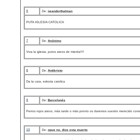
6
De:
neanderthalman
PUTA IGLESIA CATOLICA
7
De:
Anónimo
Viva la iglesia, putos ateos de mierda!!!!
8
De:
Antikristo
Da la cara, eskoria catolica
9
De:
Barcelonés
Perros rojos ateos, más tarde o más pronto os daremos vuestro merecido co
10
De:
opus no, dios esta muerto