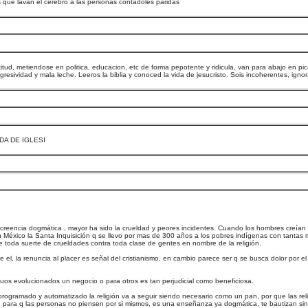
 que lavan el cerebro a las personas contadoles paridas
ctitud, metiendose en politica, educacion, etc de forma pepotente y ridicula, van para abajo en p
gresividad y mala leche. Leeros la biblia y conoced la vida de jesucristo. Sois incoherentes, ignora
ERDA DE IGLESI
creencia dogmática , mayor ha sido la crueldad y peores incidentes. Cuando los hombres creían re
 en México la Santa Inquisición q se llevo por mas de 300 años a los pobres indígenas con tantas 
 toda suerte de crueldades contra toda clase de gentes en nombre de la religión.
 el, la renuncia al placer es señal del cristianismo, en cambio parece ser q se busca dolor por el
uos evolucionados un negocio o para otros es tan perjudicial como beneficiosa.
rogramado y automatizado la religión va a seguir siendo necesario como un pan, por que las reli
 para q las personas no piensen por si mismos, es una enseñanza ya dogmática, te bautizan sin 