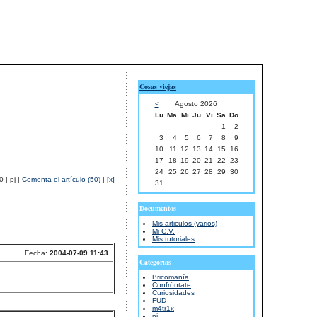
Cosas viejas
<
Agosto 2026
Lu
Ma
Mi
Ju
Vi
Sa
Do
1
2
3
4
5
6
7
8
9
10
11
12
13
14
15
16
17
18
19
20
21
22
23
24
25
26
27
28
29
30
 | pj |
Comenta el artículo (50)
|
[x]
31
Documentos
Mis articulos (varios)
Mi C.V.
Mis tutoriales
Fecha:
2004-07-09 11:43
Categorías
Bricomanía
Confróntate
Curiosidades
FUD
m4tr1x
pj