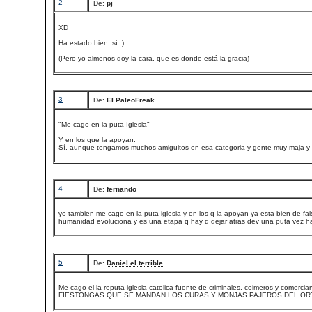
2
De:
pj
XD
Ha estado bien, sí :)
(Pero yo almenos doy la cara, que es donde está la gracia)
3
De:
El PaleoFreak
"Me cago en la puta Iglesia"
Y en los que la apoyan.
Sí, aunque tengamos muchos amiguitos en esa categoria y gente muy maja y tod
4
De:
fernando
yo tambien me cago en la puta iglesia y en los q la apoyan ya esta bien de 
humanidad evoluciona y es una etapa q hay q dejar atras dev una puta vez hay
5
De:
Daniel el terrible
Me cago el la reputa iglesia catolica fuente de criminales, coimeros y comer
FIESTONGAS QUE SE MANDAN LOS CURAS Y MONJAS PAJEROS DEL ORTO!!!