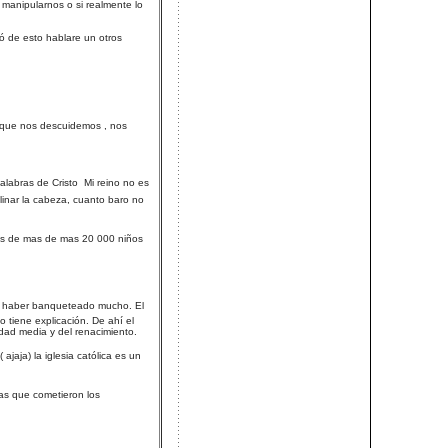
 manipularnos o si realmente lo
ió de esto hablare un otros
o que nos descuidemos , nos
abras de Cristo  Mi reino no es
linar la cabeza, cuanto baro no
 los de mas de mas 20 000 niños
nte haber banqueteado mucho. El
 tiene explicación. De ahí el
edad media y del renacimiento.
ajaja) la iglesia católica es un
cias que cometieron los