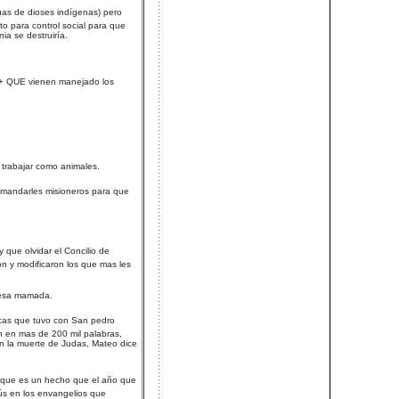
tuas de dioses indígenas) pero
o para control social para que
ia se destruiría.
 `+ QUE vienen manejado los
a trabajar como animales.
ue mandarles misioneros para que
 que olvidar el Concilio de
on y modificaron los que mas les
r esa mamada.
cas que tuvo con San pedro
n en mas de 200 mil palabras,
en la muerte de Judas, Mateo dice
Lo que es un hecho que el año que
ús en los envangelios que