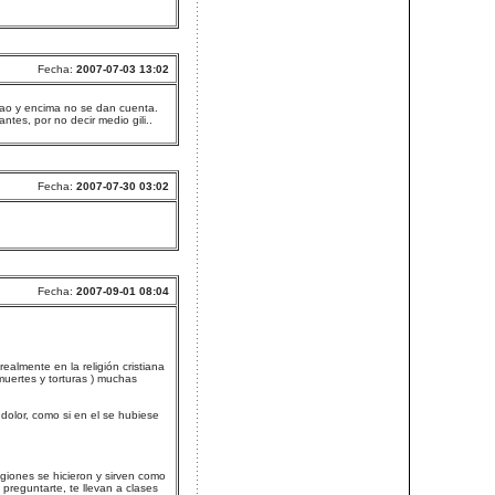
Fecha:
2007-07-03 13:02
icao y encima no se dan cuenta.
ntes, por no decir medio gili..
Fecha:
2007-07-30 03:02
Fecha:
2007-09-01 08:04
almente en la religión cristiana
muertes y torturas ) muchas
 dolor, como si en el se hubiese
giones se hicieron y sirven como
preguntarte, te llevan a clases