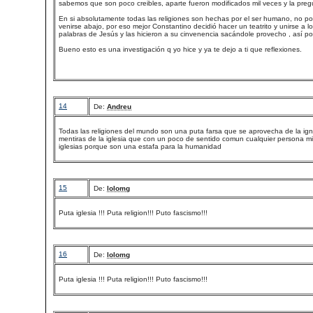
sabemos que son poco creibles, aparte fueron modificados mil veces y la pregu
En si absolutamente todas las religiones son hechas por el ser humano, no por D
venirse abajo, por eso mejor Constantino decidió hacer un teatrito y unirse a 
palabras de Jesús y las hicieron a su cinvenencia sacándole provecho , así 
Bueno esto es una investigación q yo hice y ya te dejo a ti que reflexiones.
14
De:
Andreu
Todas las religiones del mundo son una puta farsa que se aprovecha de la ig
mentiras de la iglesia que con un poco de sentido comun cualquier persona m
iglesias porque son una estafa para la humanidad
15
De:
lolomg
Puta iglesia !!! Puta religion!!! Puto fascismo!!!
16
De:
lolomg
Puta iglesia !!! Puta religion!!! Puto fascismo!!!