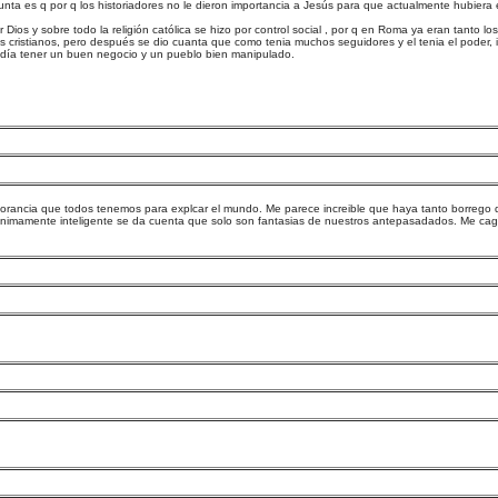
nta es q por q los historiadores no le dieron importancia a Jesús para que actualmente hubiera 
ios y sobre todo la religión católica se hizo por control social , por q en Roma ya eran tanto los
los cristianos, pero después se dio cuanta que como tenia muchos seguidores y el tenia el poder, 
podía tener un buen negocio y un pueblo bien manipulado.
norancia que todos tenemos para explcar el mundo. Me parece increible que haya tanto borrego 
inimamente inteligente se da cuenta que solo son fantasias de nuestros antepasadados. Me cag