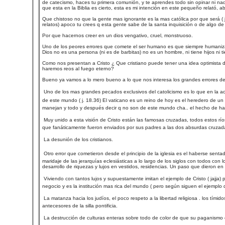
de catecismo, haces tu primera comunión, y te aprendes todo sin opinar ni nada
que esta en la Biblia es cierto, esta es mi intención en este pequeño relató,
Que chistoso no que la gente mas ignorante es la mas católica por que será ( ja
relatos) apoco tu crees q esta gente sabe de la santa inquisición o de algo de hi
Por que hacernos creer en un dios vengativo, cruel, monstruoso.
Uno de los peores errores que comete el ser humano es que siempre humani
Dios no es una persona (ni es de barbitas) no es un hombre, ni tiene hijos ni ti
Como nos presentan a Cristo ¿ Que cristiano puede tener una idea optimista 
haremos reos al fuego eterno?
Bueno ya vamos a lo mero bueno a lo que nos interesa los grandes errores de 
 Uno de los mas grandes pecados exclusivos del catolicismo es lo que en la a
de este mundo ( j. 18.36) El vaticano es un reino de hoy es el heredero de u
manejan y todo y después decir q no son de este mundo cha.. el hecho de habe
 Muy unido a esta visión de Cristo están las famosas cruzadas, todos estos 
que fanáticamente fueron enviados por sus padres a las dos absurdas cruzadas
 La desunión de los cristianos.
 Otro error que cometieron desde el principio de la iglesia es el haberse s
maridaje de las jerarquías eclesiásticas a lo largo de los siglos con todos co
desarrollo de riquezas y lujos en vestidos, residencias. Un paso que dieron e
 Viviendo con tantos lujos y supuestamente imitan el ejemplo de Cristo ( jajja) 
negocio y es la institución mas rica del mundo ( pero según siguen el ejemplo de
 La matanza hacia los judíos, el poco respeto a la libertad religiosa . los tím
antecesores de la silla pontificia.
 La destrucción de culturas enteras sobre todo de color de que su paganismo 