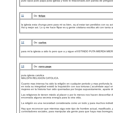
puto opus puto papa puta iglesia y todo lo relacionado,son panda de pringaos
11
De:
felipe
la iglesia esta chunga pero para mi va bien, xq al estar tan perdidos con su a
Asi q mejor asi. Lo q me hace flipar es q gente cristiana escriba aki con tanta a
12
De:
carlos
para mi la iglesia a sido lo pero que a y sigue eXISTINDO PUTA MIERDA MI
13
De:
rorro page
puta iglesia catolica
MALDITA RELIGION CATOLICA.
Cuanto mas intensa ha sido la religión en cualquier periodo y mas profunda la 
en toda su integridad existió la Inquisición con sus torturas ( acuérdate aquí
mujeres en la historia han sido quemadas por brujas supuestamente, aparte de
Las religiones le tienen miedo al placer o por lo menos nos hacen desconfiar de
encerrada alguna secreta energía para la otra vida.
La religión es una necesidad considerada como un todo y para muchos individ
Hay que reconocer que mientras siga este tipo de hombre actual, masificado, p
controladores sociales, para manipular ala gente para que haya mas borregos,