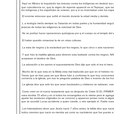
 Aquí en México la Inquisición las torturas contra los indígenas en destruir
que coincidencia no, que la virgen de repente apareció en el Tepeyac, que ta
los indígenas y los españoles se unieran, por q si no inventaban esto los españ
 El enorme retroceso que sufrió el mundo durante la edad media y demás.
 L a teología metía siempre su Satanás en todas partes y la humanidad segu
jerarcas de todas las religiones la voluntad de Dios
 No se podían hacer operaciones quirúrgicas por q el cuerpo es el templo del esp
 El haber querido romanizar la de en otras culturas.
 La trata de negros y la esclavitud por los negros, lo que cinco o seis nacion
 Y que hizo la maldita iglesia para detener esta barbarie contra los negros, N
aceptaran el destino de Dios.
 La adoración a los santos si supuestamente Dios dijo que solo el era el mer
 Mucho de lo que esta en la Biblia esta mal traducido por que en el hebreo no
Trento que se hizo para ver que libros Iván a conformar lo que hoy conocemos 
convenía a la iglesia, por eso te pregunto palabra de Dios o invento de los h
 La iglesia dice que solo los que sean bautizados y cristianos se salvaran, o
 Como creer en el nuevo testamente que es después de Cristo SI EL PRIME
osea tendria 70 años y en si todos los envangelios es lo mismo pero le agreg
aparte las versiones originales no se conocen y aparecen juntas como si algui
que se sucedió Lucas accidente a quien creerle, u otro ejemplo el  Padre nue
 Los historiadores dicen que Jesús nacio 7 años antes, la biblia dice que n
todos creemos que nacio es mentira asi como su nacimiento que fue puesto a 