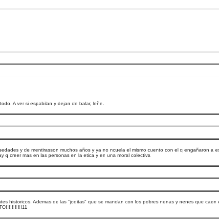
o. A ver si espabilan y dejan de balar, leñe.
falsedades y de mentirasson muchos años y ya no ncuela el mismo cuento con el q engañaron a es
 q creer mas en las personas en la etica y en una moral colectiva
ciantes historicos. Ademas de las "joditas" que se mandan con los pobres nenas y nenes que ca
!!!!!!!!11