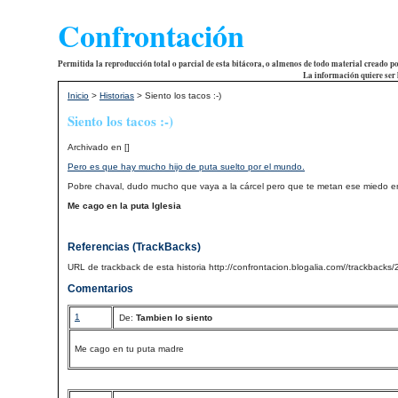
Confrontación
Permitida la reproducción total o parcial de esta bitácora, o almenos de todo material creado p
La información quiere ser 
Inicio
>
Historias
> Siento los tacos :-)
Siento los tacos :-)
Archivado en [
]
Pero es que hay mucho hijo de puta suelto por el mundo.
Pobre chaval, dudo mucho que vaya a la cárcel pero que te metan ese miedo en el
Me cago en la puta Iglesia
Referencias (TrackBacks)
URL de trackback de esta historia http://confrontacion.blogalia.com//trackbacks
Comentarios
1
De:
Tambien lo siento
Me cago en tu puta madre