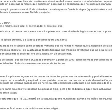
 por el estilo, mas bien sin cuestionarte si será verdad esto o mentira o si lo habrán hecho para
 abrirte un poco mas la mente, que agarres un poco mas de conciencia, que no sigas a la manada.
ja) y lo podemos ver el 12 de diciembre q es el supuesto DIA de la virgen ( que ni siquiera exist
storia ( jajaja) es la mas fácil de manipular.
za a DIOS.
ene madre, ni es juez, ni es vengador ni esto ni el otro.
de la vida , si desde que nacemos nos los presentan como el valle de lagrimas en el que, a poc
la iglesia cristiana, o q a poco pensabas q era una santa.
ctualidad se le conoce como el estado Vaticano que es ni mas ni menos que la negación de las pal
n monarca absoluto , en la actualidad tantas finanzas que manejan el vaticano que no deja de rec
r convertido la sede del jefe de la iglesia en un estado mas.
ríos de sangre, que las ocho cruzadas derramaron a partir de 1090. todas las vidas truncadas de
 infantiles. Todas las matanzas en contra de los ludíos.
entado en los primeros lugares en las mesas de todos los poderosos de este mundo y probableme
n los que han avasallado y exprimido a sus pueblos, es una cosa que no necesita demostración y no
n seguida los jerarcas pasándoles en herencia esta eclesiástica costumbre a sis sucesores de la 
pero dame riquezas y te perdono tus pecados ( jaja) pero q tal el diezmo q sigue en la actualidad ( 
 cristo jajajja)
idos esfuerzos que Pió X11 mostró en la segunda guerra mundial por salvar a los judíos, las injusti
entorpecía el avance de la única verdadera religión.