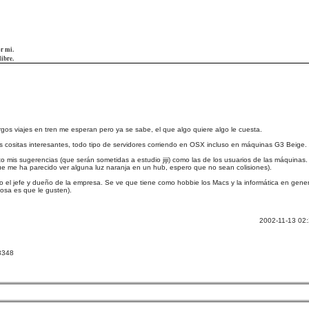
or mi.
libre.
gos viajes en tren me esperan pero ya se sabe, el que algo quiere algo le cuesta.
 cositas interesantes, todo tipo de servidores corriendo en OSX incluso en máquinas G3 Beig
mis sugerencias (que serán sometidas a estudio jiji) como las de los usuarios de las máquinas. 
ue me ha parecido ver alguna luz naranja en un hub, espero que no sean colisiones).
 el jefe y dueño de la empresa. Se ve que tiene como hobbie los Macs y la informática en gener
osa es que le gusten).
2002-11-13 02:2
/3348