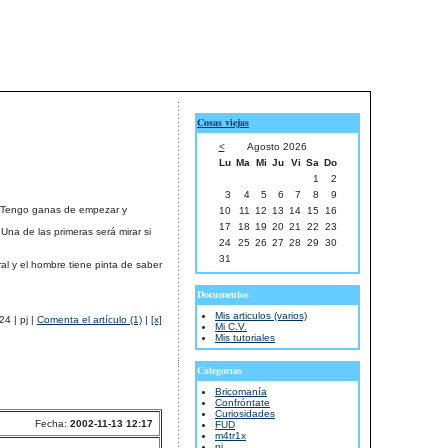
Cosas viejas
<
Agosto 2026
Lu
Ma
Mi
Ju
Vi
Sa
Do
1
2
3
4
5
6
7
8
9
e. Tengo ganas de empezar y
10
11
12
13
14
15
16
17
18
19
20
21
22
23
Una de las primeras será mirar si
24
25
26
27
28
29
30
31
al y el hombre tiene pinta de saber
Documentos
Mis articulos (varios)
4 | pj |
Comenta el artículo (1)
|
[x]
Mi C.V.
Mis tutoriales
Categorías
Bricomanía
Confróntate
Curiosidades
Fecha:
2002-11-13 12:17
FUD
m4tr1x
pj