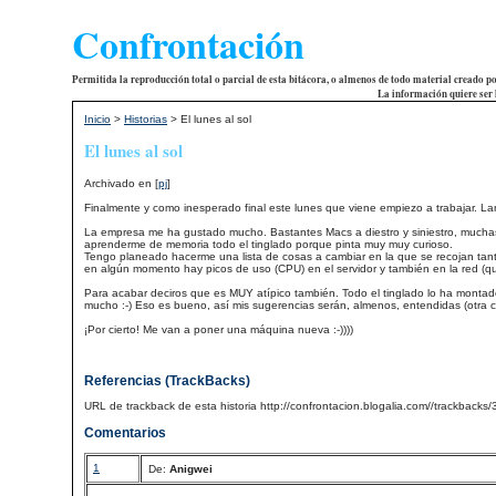
Confrontación
Permitida la reproducción total o parcial de esta bitácora, o almenos de todo material creado p
La información quiere ser 
Inicio
>
Historias
> El lunes al sol
El lunes al sol
Archivado en [
pj
]
Finalmente y como inesperado final este lunes que viene empiezo a trabajar. Lar
La empresa me ha gustado mucho. Bastantes Macs a diestro y siniestro, muchas
aprenderme de memoria todo el tinglado porque pinta muy muy curioso.
Tengo planeado hacerme una lista de cosas a cambiar en la que se recojan tanto 
en algún momento hay picos de uso (CPU) en el servidor y también en la red (q
Para acabar deciros que es MUY atípico también. Todo el tinglado lo ha montado
mucho :-) Eso es bueno, así mis sugerencias serán, almenos, entendidas (otra c
¡Por cierto! Me van a poner una máquina nueva :-))))
Referencias (TrackBacks)
URL de trackback de esta historia http://confrontacion.blogalia.com//trackbacks
Comentarios
1
De:
Anigwei